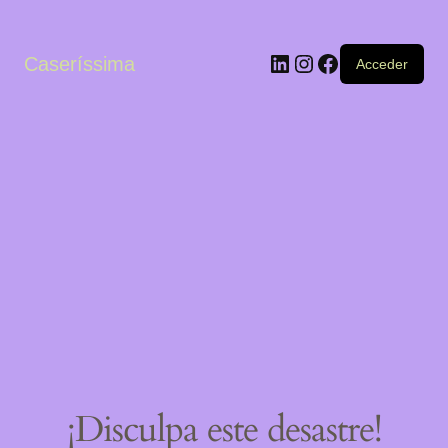
LinkedIn
Instagram
Facebook
Caseríssima
Acceder
¡Disculpa este desastre!