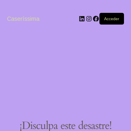
LinkedIn
Instagram
Facebook
Caseríssima
Acceder
¡Disculpa este desastre!